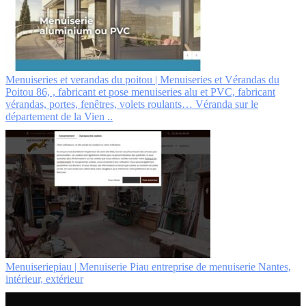
Menuiseries et verandas du poitou | Menuiseries et Vérandas du
Poitou 86, , fabricant et pose menuiseries alu et PVC, fabricant
vérandas, portes, fenêtres, volets roulants… Véranda sur le
département de la Vien ..
Menuiserie­piau | Menuiserie Piau entreprise de menuiserie Nantes,
intérieur, extérieur