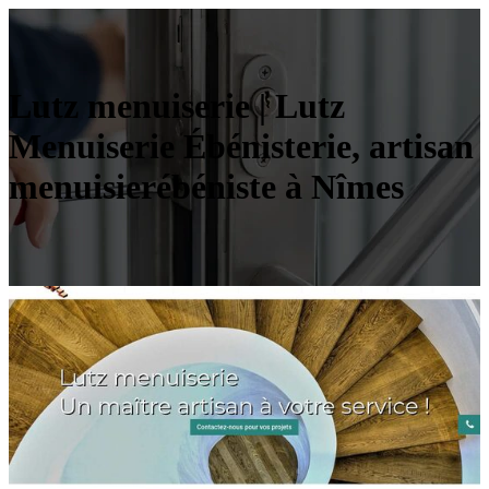
Lutz menuiserie | Lutz
Menuiserie Ébénisterie, artisan
menuisierébéniste à Nîmes