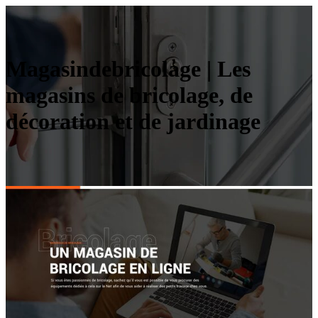
Magasin­deb­ricola­ge | Les
magasins de bricolage, de
décoration et de jardinage